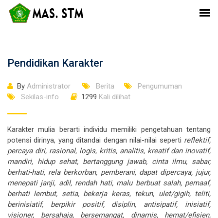
Pendidikan Karakter
By
Administrator
Berita
Pengumuman
Sekilas-info
1299
Kali dilihat
Karakter mulia berarti individu memiliki pengetahuan tentang
potensi dirinya, yang ditandai dengan nilai-nilai seperti
reflektif,
percaya diri, rasional,
logis, kritis, analitis, kreatif dan inovatif,
mandiri, hidup sehat, bertanggung jawab, cinta ilmu, sabar,
berhati-hati, rela berkorban, pemberani, dapat dipercaya, jujur,
menepati janji, adil, rendah hati, malu berbuat salah, pemaaf,
berhati lembut, setia, bekerja keras, tekun, ulet/gigih, teliti,
berinisiatif, berpikir positif, disiplin, antisipatif, inisiatif,
visioner, bersahaja, bersemangat, dinamis, hemat/efisien,