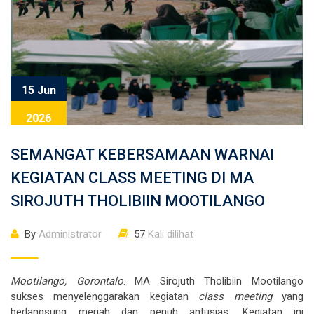
15 Jun
2026
SEMANGAT KEBERSAMAAN WARNAI
KEGIATAN CLASS MEETING DI MA
SIROJUTH THOLIBIIN MOOTILANGO
By
Administrator
57
Kali dilihat
Mootilango, Gorontalo
. MA Sirojuth Tholibiin Mootilango
sukses menyelenggarakan kegiatan
class meeting
yang
berlangsung meriah dan penuh antusias. Kegiatan ini